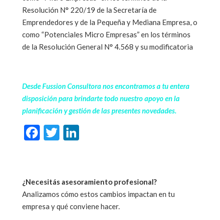
Resolución N° 220/19 de la Secretaría de
Emprendedores y de la Pequeña y Mediana Empresa, o
como “Potenciales Micro Empresas” en los términos
de la Resolución General N° 4.568 y su modificatoria
Desde Fussion Consultora nos encontramos a tu entera
disposición para brindarte todo nuestro apoyo en la
planificación y gestión de las presentes novedades.
F
T
Li
ac
w
n
e
itt
ke
b
er
dI
¿Necesitás asesoramiento profesional?
o
n
Analizamos cómo estos cambios impactan en tu
o
empresa y qué conviene hacer.