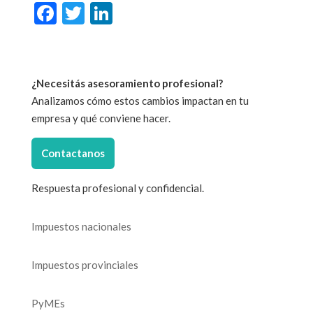
F
T
Li
ac
w
n
e
itt
ke
b
er
dI
¿Necesitás asesoramiento profesional?
o
n
Analizamos cómo estos cambios impactan en tu
o
empresa y qué conviene hacer.
k
Contactanos
Respuesta profesional y confidencial.
Impuestos nacionales
Impuestos provinciales
PyMEs